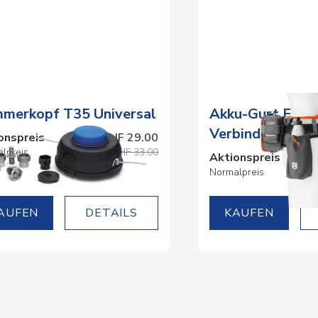
mmerkopf T35 Universal
Akku-Gurt FLEX
Verbindungsste
onspreis
CHF 29.00
lpreis
CHF 33.00
Aktionspreis
Normalpreis
DETAILS