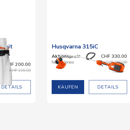
I mit
Husqvarna 315iC
cker
Aktionspreis
CHF 330.00
Normalpreis
CHF 380.00
CHF 200.00
CHF 216.00
DETAILS
DETAILS