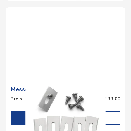
Messersatz, Endurance 6stk.
Preis
CHF 33.00
DETAILS