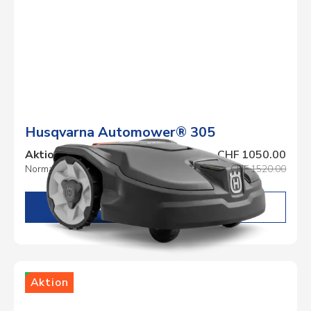
Husqvarna Automower® 305
Aktionspreis
CHF 1050.00
Normalpreis
CHF 1520.00
DETAILS
Lager
Aktion