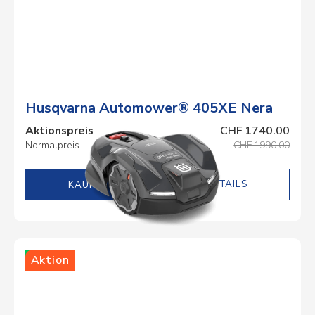
Husqvarna Automower® 405XE Nera
Aktionspreis
CHF 1740.00
Normalpreis
CHF 1990.00
DETAILS
Lager
Aktion