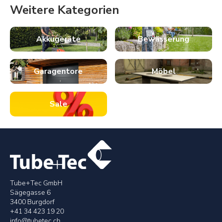
Weitere Kategorien
Akkugeräte
Bewässerung
Garagentore
Möbel
Sale
Tube+Tec GmbH
Sägegasse 6
3400 Burgdorf
+41 34 423 19 20
info@tubetec.ch