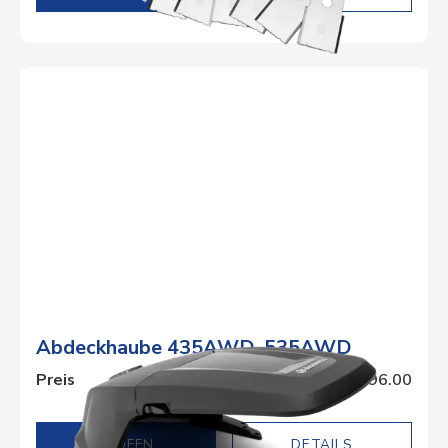
Abdeckhaube 435AWD, 535AWD
Preis
CHF 296.00
DETAILS