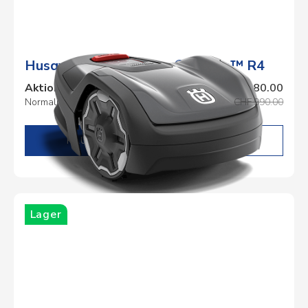
Husqvarna Automower® Aspire™ R4
Aktionspreis
CHF 780.00
Normalpreis
CHF 990.00
DETAILS
Lager