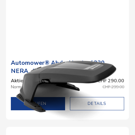
Automower® Abdeckhaube / 320
NERA, 430X NERA, 450X NERA
Aktionspreis
CHF 290.00
Normalpreis
CHF 299.00
DETAILS