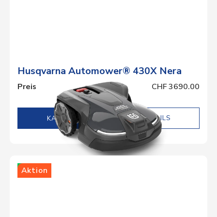
Husqvarna Automower® 430X Nera
Preis
CHF 3690.00
DETAILS
Lager
Aktion