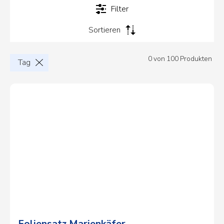
Filter
Sortieren
0
von
100 Produkten
Tag
Foliensatz Marienkäfer