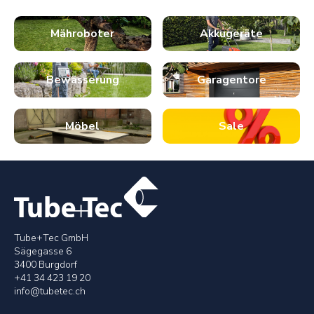
Mähroboter
Akkugeräte
Bewässerung
Garagentore
Möbel
Sale
Tube+Tec GmbH
Sägegasse 6
3400 Burgdorf
+41 34 423 19 20
info@tubetec.ch