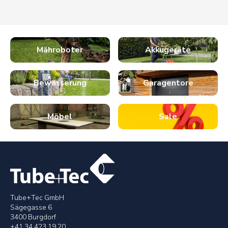
Mähroboter
Akkugeräte
Bewässerung
Garagentore
Möbel
Sale
Tube+Tec GmbH
Sägegasse 6
3400 Burgdorf
+41 34 423 19 20