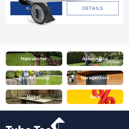
DETAILS
Mähroboter
Akkugeräte
Bewässerung
Garagentore
Möbel
Sale