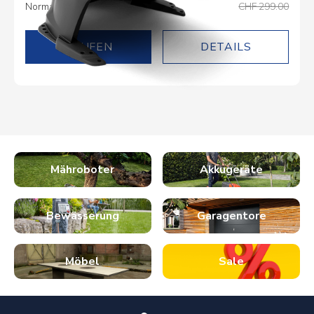
Normalpreis
CHF 299.00
DETAILS
Mähroboter
Akkugeräte
Bewässerung
Garagentore
Möbel
Sale