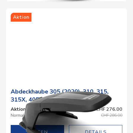
Aktion
Abdeckhaube 305 (2020), 310, 315,
315X, 405X, 415X
Aktionspreis
CHF 276.00
Normalpreis
CHF 286.00
DETAILS