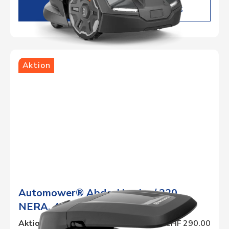
DETAILS
Aktion
Automower® Abdeckhaube / 320
NERA, 430X NERA, 450X NERA
Aktionspreis
CHF 290.00