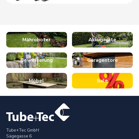
Mähroboter
Akkugeräte
Bewässerung
Garagentore
Möbel
Sale
Tube+Tec GmbH
Sägegasse 6