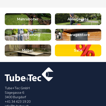
Mähroboter
Akkugeräte
Bewässerung
Garagentore
Möbel
Sale
Tube+Tec GmbH
Sägegasse 6
3400 Burgdorf
+41 34 423 19 20