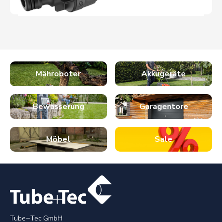
Mähroboter
Akkugeräte
Bewässerung
Garagentore
Möbel
Sale
Tube+Tec GmbH