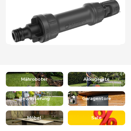
Aktionspreis
CHF 20.95
Normalpreis
CHF 22.95
DETAILS
Mähroboter
Akkugeräte
Bewässerung
Garagentore
Möbel
Sale