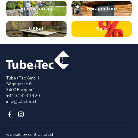
Bewässerung
Garagentore
Möbel
Sale
Tube+Tec GmbH
Sägegasse 6
3400 Burgdorf
+41 34 423 19 20
info@tubetec.ch
website by
contrastart.ch